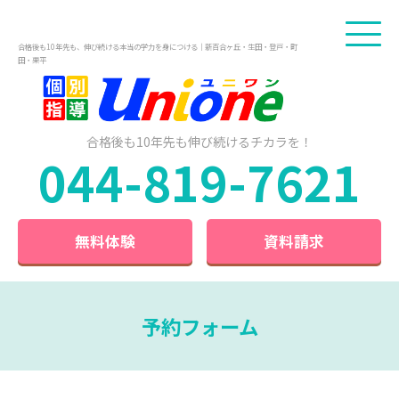
合格後も10年先も、伸び続ける本当の学力を身につける｜新百合ヶ丘・生田・登戸・町
田・栗平
合格後も10年先も
伸び続けるチカラを！
044-819-7621
無料体験
資料請求
予約フォーム