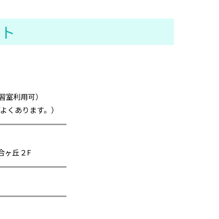
スト
自習室利用可）
よくあります。）
合ヶ丘２F