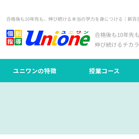
合格後も10年先も、伸び続ける本当の学力を身につける｜新百
合格後も10年先
伸び続けるチカ
ユニワンの特徴
授業コース