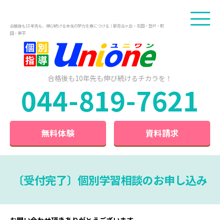
合格後も10年先も、伸び続ける本当の学力を身につける｜新百合ヶ丘・生田・登戸・町
田・栗平
合格後も10年先も
伸び続けるチカラを！
044-819-7621
無料体験
資料請求
〔受付完了〕個別学習相談のお申し込み