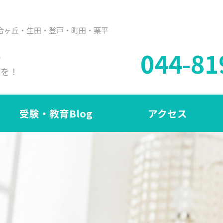
合ヶ丘・生田・登戸・町田・栗平
044-81
も
ラを！
受験・教育Blog
アクセス
ユニワンに通い始めて1ヶ月半後
期末テストで35点アップ。