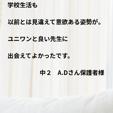
が。
者様