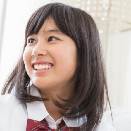
学校生活も
以前とは見違えて
意欲ある姿勢
ユニワンと良い先生に
出会えてよかったです。
中２ A.Dさん保護