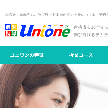
合格後も10年先も、伸び続ける本当の学力を身につける｜新百
合格後も10年先
伸び続けるチカ
ユニワンの特徴
授業コース