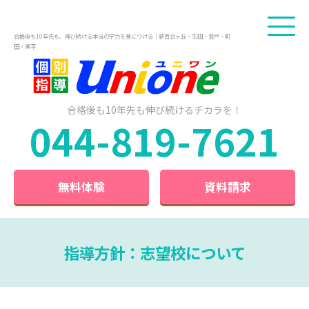
合格後も10年先も、伸び続ける本当の学力を身につける｜新百合ヶ丘・生田・登戸・町
田・栗平
合格後も10年先も
伸び続けるチカラを！
044-819-7621
無料体験
資料請求
指導方針：志望校について