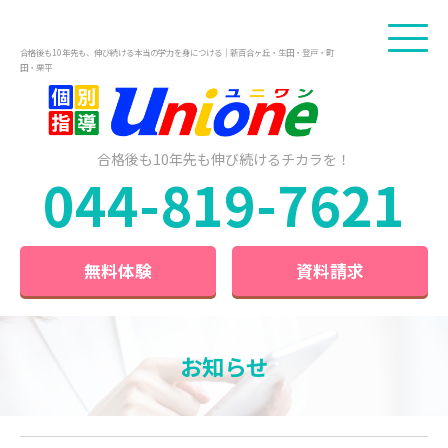
合格後も10年先も、伸び続ける本当の学力を身につける｜新百合ヶ丘・生田・登戸・町
田・栗平
合格後も10年先も
伸び続けるチカラを！
044-819-7621
無料体験
資料請求
お知らせ