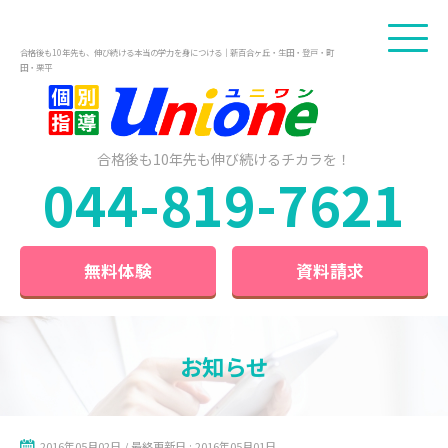
合格後も10年先も、伸び続ける本当の学力を身につける｜新百合ヶ丘・生田・登戸・町
田・栗平
合格後も10年先も
伸び続けるチカラを！
044-819-7621
無料体験
資料請求
お知らせ
2016年05月02日 / 最終更新日 : 2016年05月01日