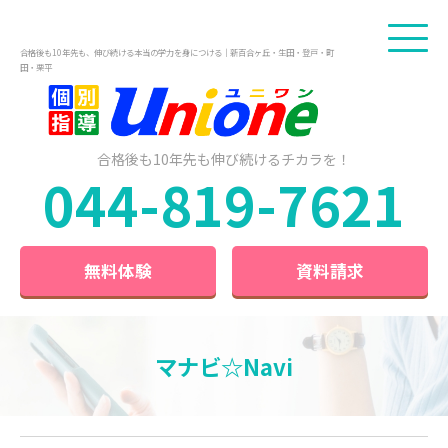
合格後も10年先も、伸び続ける本当の学力を身につける｜新百合ヶ丘・生田・登戸・町
田・栗平
合格後も10年先も
伸び続けるチカラを！
044-819-7621
無料体験
資料請求
マナビ☆Navi