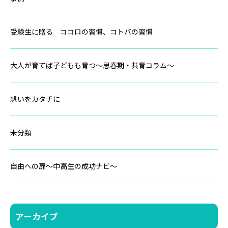
受験生に贈る ココロの習慣、コトバの習慣
大人が育てば子どもも育つ～思春期・共育コラム～
想いをカタチに
未分類
自由への扉～中高生の成功ナビ～
アーカイブ