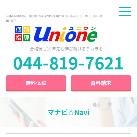
合格後も10年先も、伸び続ける本当の学力を身につける｜新百合ヶ丘・生田・登戸・町
田・栗平
合格後も10年先も
伸び続けるチカラを！
044-819-7621
無料体験
資料請求
マナビ☆Navi