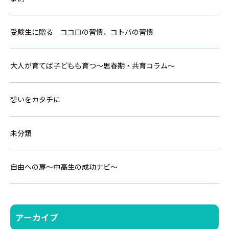
受験生に贈る ココロの習慣、コトバの習慣
大人が育てば子どもも育つ～思春期・共育コラム～
想いをカタチに
未分類
自由への扉～中高生の成功ナビ～
アーカイブ