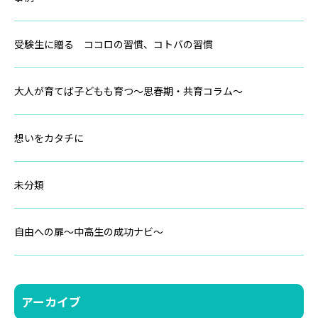
受験生に贈る ココロの習慣、コトバの習慣
大人が育てば子どもも育つ～思春期・共育コラム～
想いをカタチに
未分類
自由への扉～中高生の成功ナビ～
アーカイブ