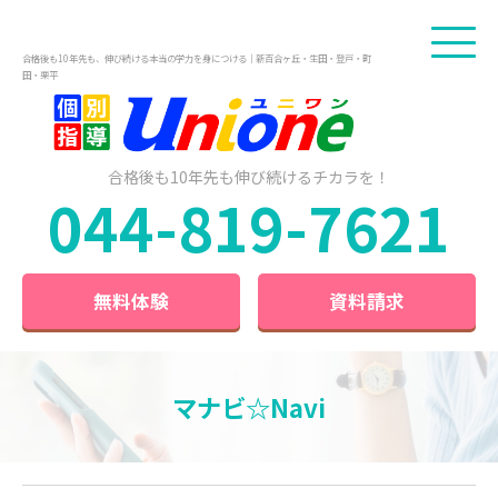
合格後も10年先も、伸び続ける本当の学力を身につける｜新百合ヶ丘・生田・登戸・町
田・栗平
合格後も10年先も
伸び続けるチカラを！
044-819-7621
無料体験
資料請求
マナビ☆Navi