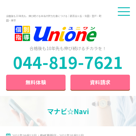
合格後も10年先も、伸び続ける本当の学力を身につける｜新百合ヶ丘・生田・登戸・町
田・栗平
合格後も10年先も
伸び続けるチカラを！
044-819-7621
無料体験
資料請求
マナビ☆Navi
2021年09月13日 / 最終更新日 : 2021年05月31日