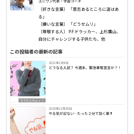
ユニワン代表・学習コーチ
〔好きな言葉〕 「意志あるところに道はあ
る」
〔嫌いな言葉〕 「どうせムリ」
〔尊敬する人〕 P.F.ドラッカー、上杉鷹山、
自分にチャレンジする子供たち、他
この投稿者の最新の記事
2021年1月4日
どうなる入試？ 今週末、緊急事態宣言か？！
マナビ☆Ｎａｖｉ
2020年12月30日
やる気が出ない…たった２分で効く薬💊