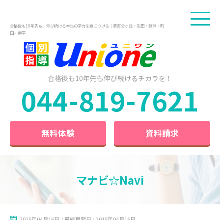
合格後も10年先も、伸び続ける本当の学力を身につける｜新百合ヶ丘・生田・登戸・町
田・栗平
合格後も10年先も
伸び続けるチカラを！
044-819-7621
無料体験
資料請求
マナビ☆Navi
2015年04月16日 / 最終更新日 : 2015年04月16日