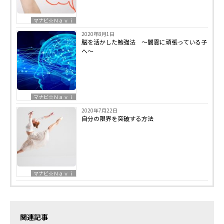
マナビ☆Ｎａｖｉ
2020年8月1日
脳を活かした勉強法 ～闇雲に頑張っている子
へ～
マナビ☆Ｎａｖｉ
2020年7月22日
自分の限界を突破する方法
マナビ☆Ｎａｖｉ
関連記事