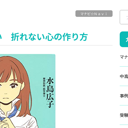
マナビ☆Ｎａｖｉ
い 折れない心の作り方
マ
中
事
受