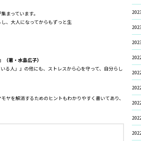
20
が集まっています。
るし、大人になってからもずっと生
20
20
20
方』（著・水島広子）
ている人」』の他にも、ストレスから心を守って、自分らし
20
。
20
ヤモヤを解消するためのヒントもわかりやすく書いてあり、
20
20
20