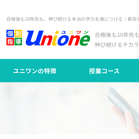
合格後も10年先も、伸び続ける本当の学力を身につける｜新百
合格後も10年先
伸び続けるチカ
ユニワンの特徴
授業コース