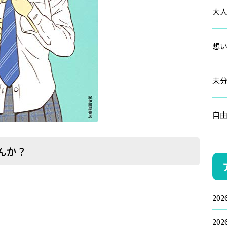
大
想
未
自
んか？
20
20