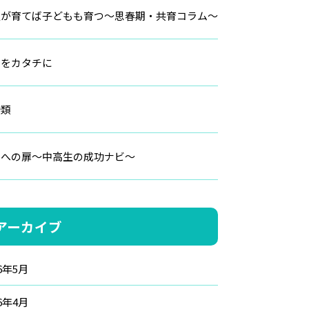
人が育てば子どもも育つ～思春期・共育コラム～
いをカタチに
分類
由への扉～中高生の成功ナビ～
アーカイブ
26年5月
26年4月