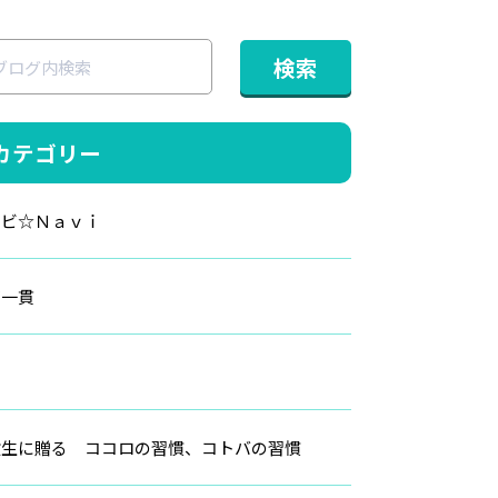
カテゴリー
ナビ☆Ｎａｖｉ
高一貫
例
験生に贈る ココロの習慣、コトバの習慣