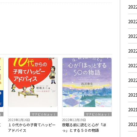
20
20
20
20
20
20
20
20
ｉ
マナビ☆Ｎａｖｉ
マナビ☆Ｎａｖｉ
2023年1月16日
2022年12月19日
20
く
１０代からの子育てハッピー
夜眠る前に読むと心が「ほ
アドバイス
っ」とする５０の物語