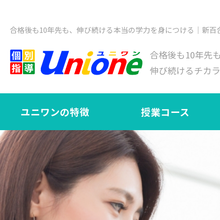
合格後も10年先も、伸び続ける本当の学力を身につける｜新百
合格後も10年先
伸び続けるチカ
ユニワンの特徴
授業コース